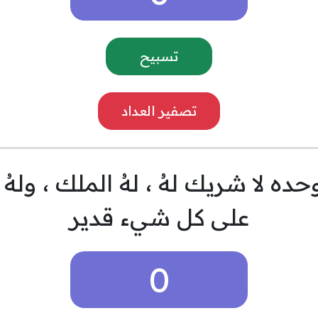
تسبيح
تصفير العداد
ه وحده لا شريك لهُ ، لهُ الملك ، ولهُ
على كل شيء قدير
0