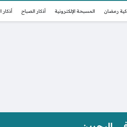
كية رمضان
المسبحة الإلكترونية
أذكار الصباح
أذكار ا
في البحرين